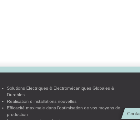
Solutions Electriques & Electromécaniques Globales &
Durables
Réalisation d’installations nouvelles
Efficacité maximale dans l’optimisation de vos moyens de
Conta
production
Intervention au plus près de vos attentes
Prestations à la pointe des nouvelles technologies dans le
domaine du soudage